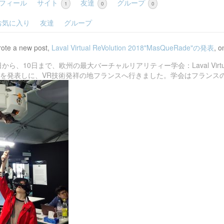
フィール
サイト
友達
グループ
1
0
0
お気に入り
友達
グループ
ote a new post,
Laval Virtual ReVolution 2018"MasQueRade"の発表
, o
ら、10日まで、欧州の最大バーチャルリアリティー学会：Laval Virtual 
adeを発表しに、VR技術発祥の地フランスへ行きました。学会はフランスの