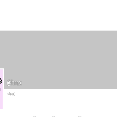
@hrex
8年前