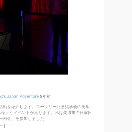
x's Japan Adventure
9年前
活動を紹介します。ロータリー記念奨学会の奨学
も様々なイベントがあります。私は先週末の日曜日
ー例会」を参加しました。
[…]