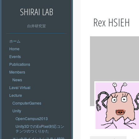
SHIRAI LAB
Rex HSIEH
白井研究室
ホーム
Home
Events
Publications
Members
News
Laval Virtual
Lecture
ComputerGames
Unity
OpenCampus2013
Unity3DでのExPixel対応コン
テンツのつくりかた
エンタテイメントシステム特論