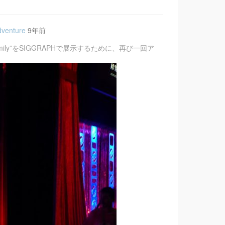
dventure
9年前
Family”をSIGGRAPHで展示するために、再び一回ア