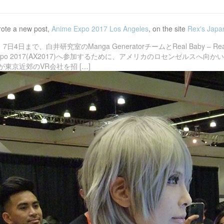
ote a new post,
Anime Expo 2017 Los Angeles
, on the site
Rex's Japa
7日4日まで、白井研究室のManga GeneratorチームとReal Baby –
 Expo 2017(AX2017)へ参加するために、アメリカのロセンゼルスへ向
東京近郊のVR会社を招 […]