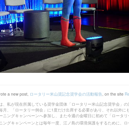
ote a new post,
ロータリー米山奨記念奨学会の活動報告
, on the site
Re
は、私が現在所属している奨学金団体「ロータリー米山記念奨学会」の
毎月、「ロータリー例会」に1度だけ出席する必要があり、それ以外に
ーニングキャンぺーンへ参加し、また今週の金曜日に初めて「ロータリ
ニングキャンペーンとは毎年一度、江ノ島の環境保護をするために、ロー 