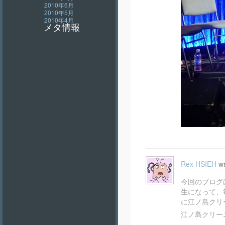
2010年6月
2010年5月
2010年4月
メタ情報
Rex HSIEH
wr
今回のブログ
生になって、
に江ノ島クリ
江ノ島クリー