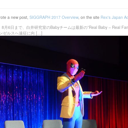
ote a new post,
SIGGRAPH 2017 Overview
, on the site
Rex's Japan A
8月6日まで、白井研究室のBabyチームは最新の”Real Baby – Real 
ゼルスへ遠征に向 […]