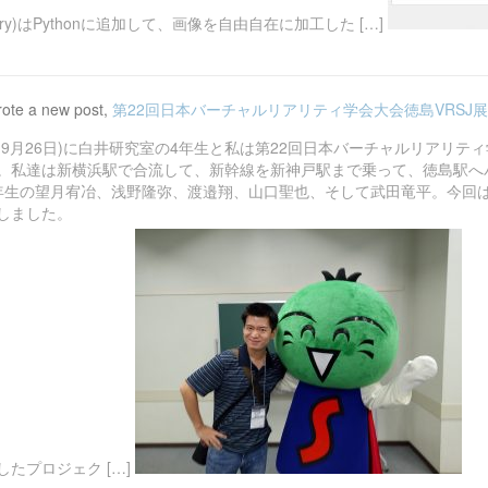
Library)はPythonに追加して、画像を自由自在に加工した […]
ote a new post,
第22回日本バーチャルリアリティ学会大会徳島VRSJ
(9月26日)に白井研究室の4年生と私は第22回日本バーチャルリアリ
。私達は新横浜駅で合流して、新幹線を新神戸駅まで乗って、徳島駅へ
年生の望月宥冶、浅野隆弥、渡邉翔、山口聖也、そして武田竜平。今回
しました。
たプロジェク […]