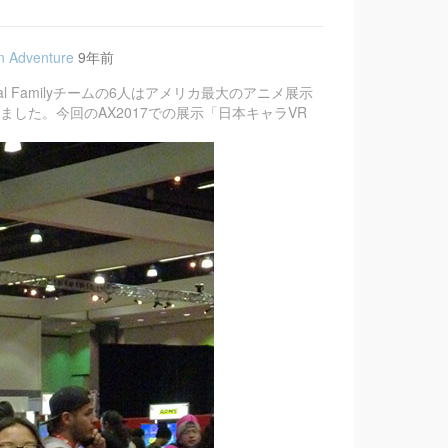
n Adventure
9年前
 Real Familyチームの6人はアメリカ最大のアニメ展示
かいました。今回のAX2017での展示「日本キャラVR