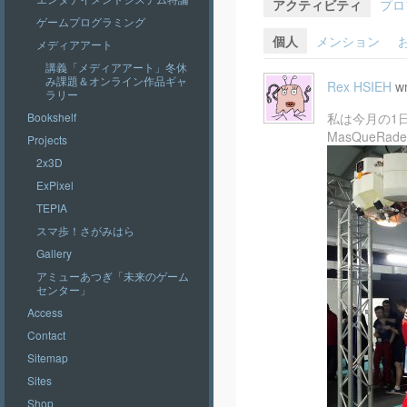
アクティビティ
プロ
ゲームプログラミング
個人
メンション
メディアアート
講義「メディアアート」冬休
み課題＆オンライン作品ギャ
Rex HSIEH
wr
ラリー
Bookshelf
私は今月の1日か
MasQueR
Projects
2x3D
ExPixel
TEPIA
スマ歩！さがみはら
Gallery
アミューあつぎ「未来のゲーム
センター」
Access
Contact
Sitemap
Sites
Shop