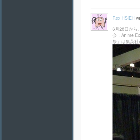
Rex HSIEH
wr
6月28日から、
会：Anime
祭」は集英社が