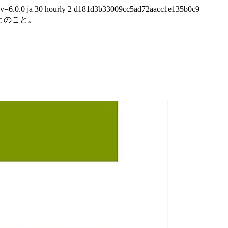
?v=6.0.0
ja
30
hourly
2
d181d3b33009cc5ad72aacc1e135b0c9
とのこと。