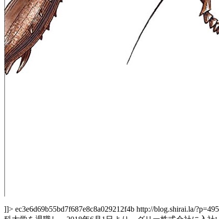
]]>
ec3e6d69b55bd7f687e8c8a029212f4b
http://blog.shirai.la/?p=49