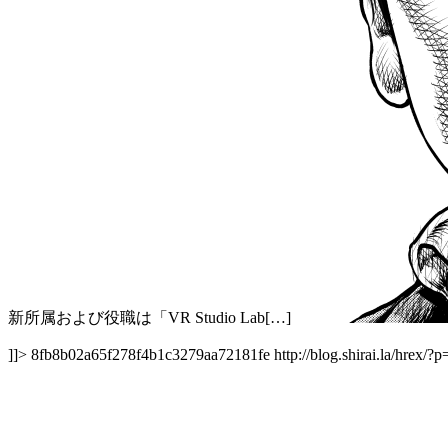
新所属および役職は「VR Studio Lab[…]
]]>
8fb8b02a65f278f4b1c3279aa72181fe
http://blog.shirai.la/hrex/?