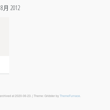
:
8月 2012
 archived at 2020-06-23.
|
Theme: Gridster by
ThemeFurnace
.