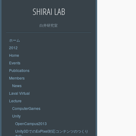
SHIRAI LAB
白井研究室
ホーム
2012
Home
Events
Publications
Members
News
Laval Virtual
Lecture
ComputerGames
Unity
OpenCampus2013
Unity3DでのExPixel対応コンテンツのつくり
かた