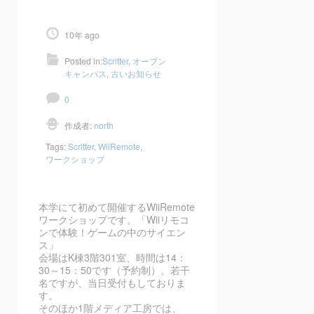
10年 ago
Posted in:
Scritter
,
オープン
キャンパス
,
古いお知らせ
0
作成者:
north
Tags:
Scritter
,
WiiRemote
,
ワークショップ
本学にて初めて開催するWiiRemote
ワークショップです。「Wiiリモコ
ンで体験！ゲームの中のサイエン
ス」
会場はK棟3階301室、時間は14：
30～15：50です（予約制）。若干
名ですが、当日受付もしておりま
す。
そのほか1階メディア工房では、