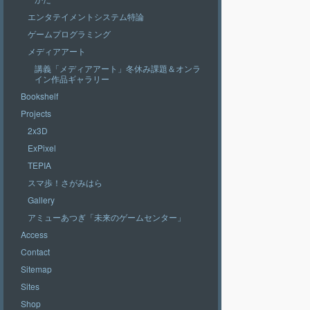
エンタテイメントシステム特論
ゲームプログラミング
メディアアート
講義「メディアアート」冬休み課題＆オンラ
イン作品ギャラリー
Bookshelf
Projects
2x3D
ExPixel
TEPIA
スマ歩！さがみはら
Gallery
アミューあつぎ「未来のゲームセンター」
Access
Contact
Sitemap
Sites
Shop