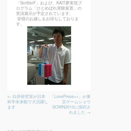
「ScritterF」および、KAIT夢実現プ
ログラム「ひとめぼれ実験装置」の
実演展示が予定されています。
皆様のお越しをお待ちしておりま
す。
投稿ナビゲーション
←
白井研究室が日本
「LovePress++」が東
科学未来館で大活躍し
京ゲームショウ
ます
SOWN2010に採択さ
れました
→