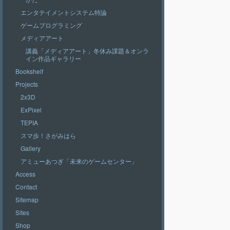
エンタテイメントシステム特論
ゲームプログラミング
メディアアート
講義「メディアアート」冬休み課題＆オンラ
イン作品ギャラリー
Bookshelf
Projects
2x3D
ExPixel
TEPIA
スマ歩！さがみはら
Gallery
アミューあつぎ「未来のゲームセンター」
Access
Contact
Sitemap
Sites
Shop