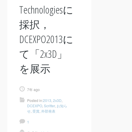
Technologiesに
採択，
DCEXPO2013に
て「2x3D」
を展示
7年 ago
Posted in:
2013
,
2x3D
,
DCEXPO
,
Scritter
,
お知ら
せ
,
受賞
,
外部発表
1