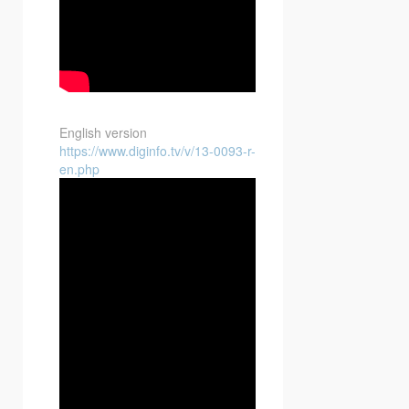
English version
https://www.diginfo.tv/v/13-0093-r-
en.php