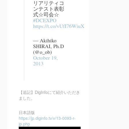
リアリティコ
ンテスト表彰
式☆司会☆
#DCEXPO
https://t.co/vUfI76WiuX
— Akihiko
SHIRAI, Ph.D
(@o_ob)
October 19,
2013
【追記】DigInfoにて紹介いただき
ました。
日本語版
https://jp.diginfo.tv/v/13-0093-r-
jp.php