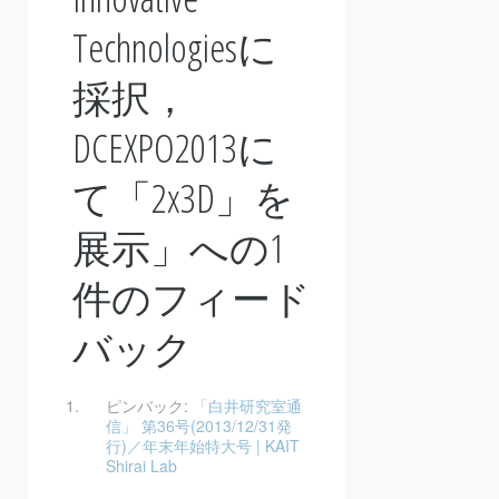
Technologiesに
採択，
DCEXPO2013に
て「2x3D」を
展示
」への1
件のフィード
バック
ピンバック:
「白井研究室通
信」 第36号(2013/12/31発
行)／年末年始特大号 | KAIT
Shirai Lab