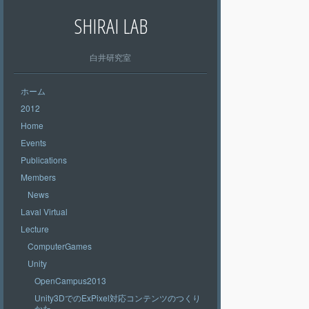
SHIRAI LAB
白井研究室
ホーム
2012
Home
Events
Publications
Members
News
Laval Virtual
Lecture
ComputerGames
Unity
OpenCampus2013
Unity3DでのExPixel対応コンテンツのつくり
かた