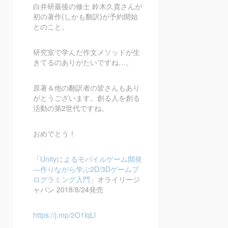
白井研最後の修士 鈴木久貴さんが
初の著作(しかも翻訳)が予約開始
とのこと。
研究室で学んだ作文メソッドが生
きてるのありがたいですね…。
原著＆他の翻訳者の皆さんもあり
がとうございます。創る人を創る
活動の第2世代ですね。
おめでとう！
「
Unity
によるモバイルゲーム開発
―
作りながら学ぶ
2D/3D
ゲームプ
ログラミング入門
」オライリージ
ャパン 2018/8/24発売
https://j.mp/2O1lqLl