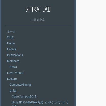
SHIRAI LAB
白井研究室
ホーム
2012
Home
Events
Publications
Members
News
Laval Virtual
Lecture
ComputerGames
Unity
OpenCampus2013
Unity3DでのExPixel対応コンテンツのつくり
かた