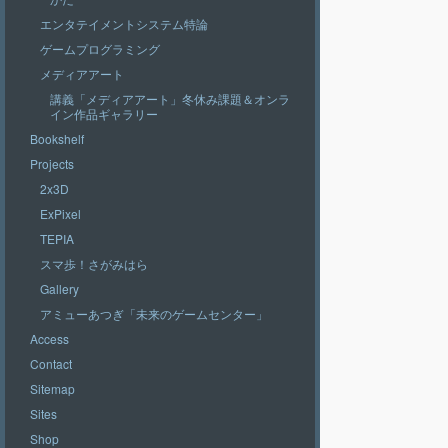
エンタテイメントシステム特論
ゲームプログラミング
メディアアート
講義「メディアアート」冬休み課題＆オンラ
イン作品ギャラリー
Bookshelf
Projects
2x3D
ExPixel
TEPIA
スマ歩！さがみはら
Gallery
アミューあつぎ「未来のゲームセンター」
Access
Contact
Sitemap
Sites
Shop