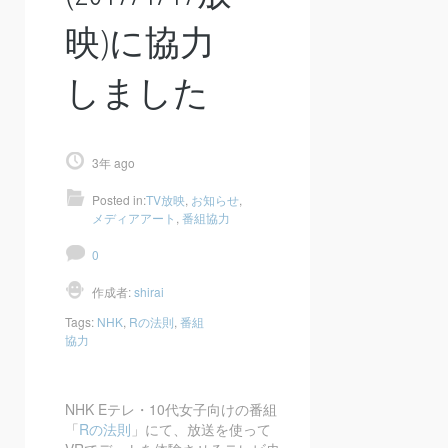
映)に協力
しました
3年 ago
Posted in:
TV放映
,
お知らせ
,
メディアアート
,
番組協力
0
作成者:
shirai
Tags:
NHK
,
Rの法則
,
番組
協力
NHK Eテレ・10
代女子向けの番組
「
R
の法則
」にて、放送を使って