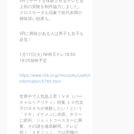
VR
でデートを体験させるテレ
ビ史
上初の実験を制作協力しました。
クロスモーダル現象で前代未聞の
興味深い効果も。
VR
に興味がある人は男子も女子も
必見！
1
月
17
日(火)
NHK E
テレ
18:55-
19:25
放映予定
https://www.nhk.or.jp/rhousoku/useful-
information/5765.html
世界中で人気急上昇！ＶＲ（バー
チャルリアリティ）特集 １０代女
子の９８％が体験したい！という
「ＶＲ」イケメンに赤面、ホラー
に絶叫、ジェットコースターに興
奮。その謎を徹底解明。テレビ
初！「ＶＲごっこ」では究極の