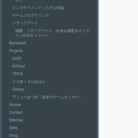
エンタテイメントシステム特論
ゲームプログラミング
メディアアート
講義「メディアアート」冬休み課題＆オンラ
イン作品ギャラリー
Bookshelf
Projects
2x3D
ExPixel
TEPIA
スマ歩！さがみはら
Gallery
アミューあつぎ「未来のゲームセンター」
Access
Contact
Sitemap
Sites
Shop