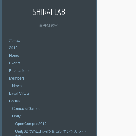
SHIRAI LAB
白井研究室
ホーム
2012
Home
Events
Publications
Members
News
Laval Virtual
Lecture
ComputerGames
Unity
OpenCampus2013
Unity3DでのExPixel対応コンテンツのつくり
かた