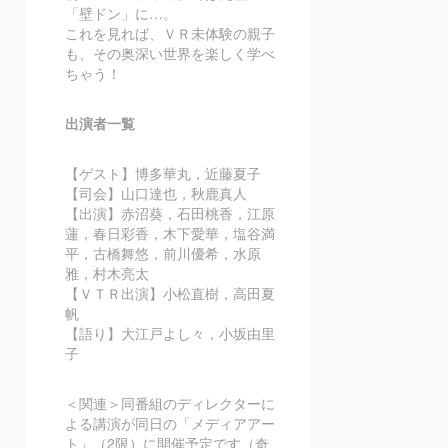
「壁ドン」に
…
。
これを見れば、ＶＲ未体験の親子
も、その奥深い世界を楽しく学べ
ちゃう！
出演者一覧
【ゲスト】博多華丸，近藤夏子
【司会】山口達也，秋鹿真人
【出演】赤沼葵，石田桃香，江原
蓮，春日彩香，木下愛華，塩谷満
平，古橋舞悠，前川優希，水原
雅，村木亮太
【ＶＴＲ出演】小松直樹，高田夏
帆
【語り】大江戸よし々，小坂由里
子
＜関連＞同番組のディレクターに
よる講演が同日の「メディアアー
ト」（2限）に開催予定です（奇