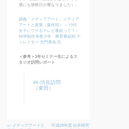
遇にも放映日が重なりました）。
講義「メディアアート」メディア
アートと産業（最終回） ～10代
女子にウケるテレビ番組って？～
NHK制作局青少年・教育番組部 デ
ィレクター 空門勇魚 氏
＜参考＞3年セミナー生によるス
タジオ訪問レポート
#8-渋谷訪問
（東田）
投稿ナビゲーション
←
メディアアートと
平成28年度 白井研究