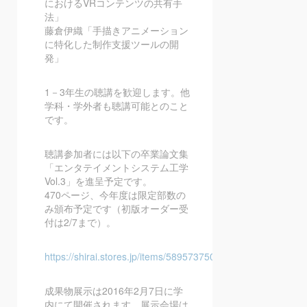
におけるVRコンテンツの共有手
法」
藤倉伊織「手描きアニメーション
に特化した制作支援ツールの開
発」
1－3年生の聴講を歓迎します。他
学科・学外者も聴講可能とのこと
です。
聴講参加者には以下の卒業論文集
「エンタテイメントシステム工学
Vol.3」を進呈予定です。
470ページ、今年度は限定部数の
み頒布予定です（初版オーダー受
付は2/7まで）。
https://shirai.stores.jp/items/5895737500d33151d0006817
成果物展示は2016年2月7日に学
内にて開催されます。展示会場は