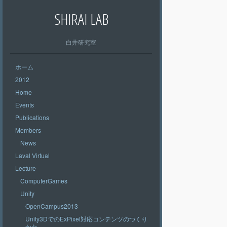
SHIRAI LAB
白井研究室
ホーム
2012
Home
Events
Publications
Members
News
Laval Virtual
Lecture
ComputerGames
Unity
OpenCampus2013
Unity3DでのExPixel対応コンテンツのつくり
かた