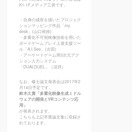
K1-1Fメディア工房です。
・自身の成長を描いたプロジェク
ションマッピング作品「my
desk」(山口裕捺)
・多重化不可視映像技術を用いた
ボードゲームプレイ上達支援ツー
ル「A.I.See」(古田)
・アーケードゲーム用3次元アク
ション入力システム
「DUALDUEL」（須貝）
なお、修士論文発表会は2017年2
月14日予定です。
鈴木久貴「多重化映像生成ミドル
ウェアの開発とVRコンテンツ応
用」
が発表されます。
こちらも上記卒業論文集に収録さ
れております。