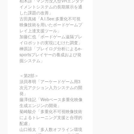
柏木諒「マンガ没入型VRエンタテ
イメントシステムの長期展示を通
した課題の改善」
古田真緒「A.I.See:多重化不可視
映像技術を用いたボードゲームプ
レイ上達支援ツール」
加藤仁也「ボードゲーム遠隔プレ
イロボットの実現にむけた調査」
榊原諒「プレイログ分析によるe-
sportsプレイヤーの養成および発
掘システム」
＜第2部＞
須貝孝明「アーケードゲーム用3
次元アクション入力システムの開
発」
藤澤佳記「Webベース多重化映像
生成エンジンの開発」
菊崎駿介「多重化不可視映像技術
によるトレーニング支援と合理的
配慮」
山口裕太「多人数オフライン環境