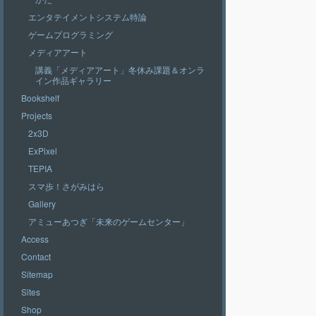
エンタテイメントシステム特論
ゲームプログラミング
メディアアート
講義「メディアアート」冬休み課題＆オンラ
イン作品ギャラリー
Bookshelf
Projects
2x3D
ExPixel
TEPIA
スマ歩！さがみはら
Gallery
アミューあつぎ「未来のゲームセンター」
Access
Contact
Sitemap
Sites
Shop