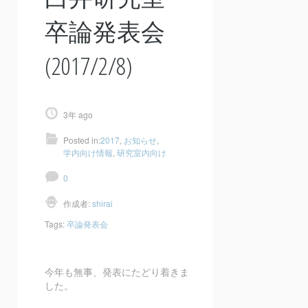
卒論発表会
(2017/2/8)
3年 ago
Posted in:
2017
,
お知らせ
,
学内向け情報
,
研究室内向け
0
作成者:
shirai
Tags:
卒論発表会
今年も無事、発表にたどり着きま
した。