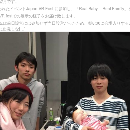
望月です。
れたイベントJapan VR Fest.に参加し、「Real Baby – Real Fa
n VR festでの展示の様子をお届け致します。
ムは前日設営には参加せず当日設営だったため、朝8:00に会場入りする
に出発しな[…]