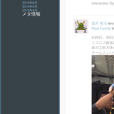
2010年6月
Interaction S
2010年5月
2010年4月
メタ情報
望月 宥冶
wro
Real Family
4/29日、
ニコニコ超会
奈川工科大学
チームメンバ