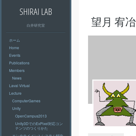
SHIRAI LAB
望月 宥冶
白井研究室
ホーム
Home
Events
Publications
Members
News
Laval Virtual
Lecture
ComputerGames
Unity
OpenCampus2013
Unity3DでのExPixel対応コン
テンツのつくりかた
エンタテイメントシステム特論