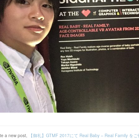
te a new post,
【御礼】GTMF 2017にて Real Baby – Real Famil