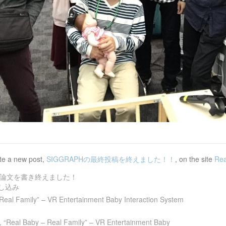
te a new post,
SIGGRAPHの最終投稿を終えました！！
, on the site
Rea
Hの論文を書き終えました！
流し込み
Real Family” – VR Entertainment Baby Interaction System
, “Real Baby – Real Family” – VR Entertainment Baby