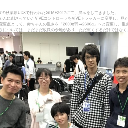
京の秋葉原UDXで行われたGTMF2017にて、展示をしてきました。
ゃんに刺さっていたVIVEコントローラをVIVEトラッカーに変更し、
変更点として、赤ちゃんの重さを「2000g弱→2600g」へと変更し、
さについては、まだまだ改良の余地があり、ただ重くするだけではなく、