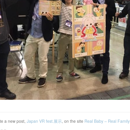
te a new post,
Japan VR fest.展示
, on the site
Real Baby – Real Family