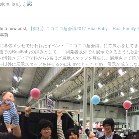
ystem, is a[…]
te a new post,
【御礼】ニコニコ超会議2017 Real Baby – Real Fam
9年前
30日に幕張メッセで行われたイベント「ニコニコ超会議」にて展示をして
議でのRealBabyの試みとして、「開発者以外でも展示できるような
の情報メディア学科から6名ほど展示スタッフを募集し、展示させて頂
ー以外に展示スタッフを任せるのは初めてだったため、展示が成立しなか