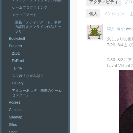
アクティビティ
プロ
ゲームプログラミング
個人
メンション
メディアアート
講義「メディアアート」冬休
み課題＆オンライン作品ギャ
望月 宥冶
wro
ラリー
Bookshelf
久しぶりの更
7/26~8/
Projects
2x3D
7/30~8/3
ExPixel
Laval Vi
TEPIA
スマ歩！さがみはら
Gallery
アミューあつぎ「未来のゲーム
センター」
Access
Contact
Sitemap
Sites
Shop