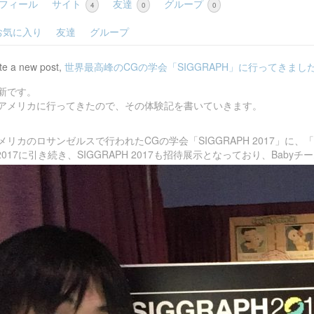
フィール
サイト
友達
グループ
4
0
0
お気に入り
友達
グループ
te a new post,
世界最高峰のCGの学会「SIGGRAPH」に行ってきました
新です。
4までアメリカに行ってきたので、その体験記を書いていきます。
にアメリカのロサンゼルスで行われたCGの学会「SIGGRAPH 2017」に、「Rea
rtual 2017に引き続き、SIGGRAPH 2017も招待展示となっており、Ba