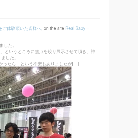
ily をご体験頂いた皆様へ
, on the site
Real Baby –
きました。
設計」というところに焦点を絞り展示させて頂き、神
きました。
ったら…という不安もありましたが[…]