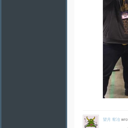
望月 宥冶
wro